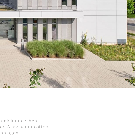
luminiumblechen
en Aluschaumplatten
kanlagen