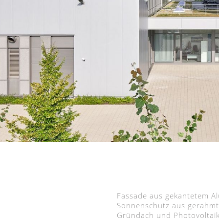
Fassade aus gekantetem A
Sonnenschutz aus gerahmt
Gründach und Photovoltai