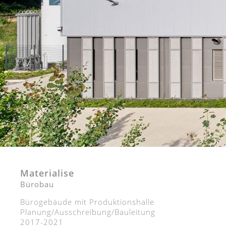
Materialise
Bürobau
Bürogebäude mit Produktionshalle
Planung/Ausschreibung/Bauleitung
2017-2021